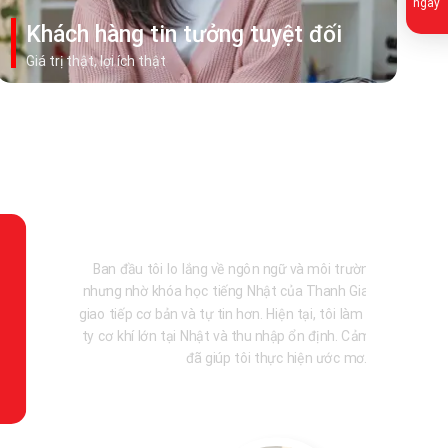
ngay
Khách hàng tin tưởng tuyệt đối
Giá trị thật, lợi ích thật
Thanh Giang đã giúp tôi hoàn thành giấc mơ làm việc tại Nhậ
Bản với các bước thủ tục rõ ràng, nhanh gọn. Giờ đây, tôi đã
công việc ổn định trong ngành nông nghiệp và có thể hỗ trợ 
đình tốt hơn. Thanh Giang thực sự là người bạn đồng hành 
tin cậy.