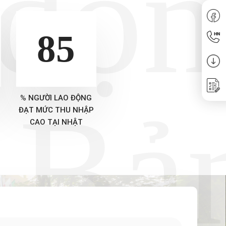
 độ
85
 Bả
% NGƯỜI LAO ĐỘNG
ĐẠT MỨC THU NHẬP
CAO TẠI NHẬT