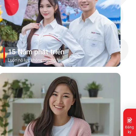
ang
Xem thêm
15 Năm phát triển
Luôn nỗ lực không ngừng
Xem thêm
Đăng
ký