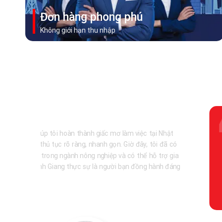
Đơn hàng phong phú
Không giới hạn thu nhập
sự hỗ trợ tận tình của Thanh Giang, tôi đã có thể nhanh
g hoàn tất mọi thủ tục và đậu visa xuất khẩu lao động Nhật
 Công việc tại Nhật không chỉ giúp tôi ổn định tài chính mà
mở ra nhiều cơ hội phát triển sự nghiệp. Tôi thực sự cảm ơn
h Giang vì đã đồng hành trên con đường mới này.