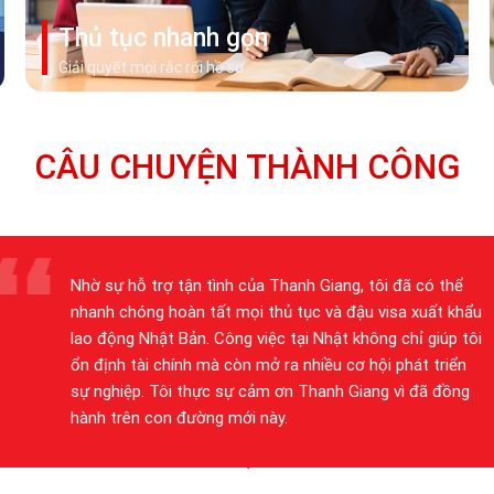
Thủ tục nhanh gọn
Giải quyết mọi rắc rối hồ sơ
CÂU CHUYỆN THÀNH CÔNG
Ban đầu tôi lo lắng về ngôn ngữ và môi trường làm việc
mới, nhưng nhờ khóa học tiếng Nhật của Thanh Giang,
tôi đã có thể giao tiếp cơ bản và tự tin hơn. Hiện tại, tôi
làm việc tại một công ty cơ khí lớn tại Nhật và thu nhập
ổn định. Cảm ơn Thanh Giang đã giúp tôi thực hiện ước
mơ.