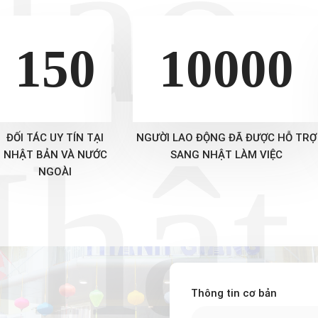
lao
150
10000
hật
ĐỐI TÁC UY TÍN TẠI
NGƯỜI LAO ĐỘNG ĐÃ ĐƯỢC HỖ TRỢ
NHẬT BẢN VÀ NƯỚC
SANG NHẬT LÀM VIỆC
NGOÀI
Thông tin cơ bản