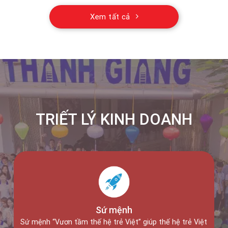
Thực tập sinh Nhật Bản
Xem tất cả
TRIẾT LÝ KINH DOANH
Sứ mệnh