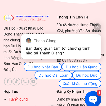
Thông Tin Liên Hệ
30/46 đường Hưng Thịnh,
Du Học - Xuất Khẩu Lao
X2A, phường Yên Sở, thành
Động Thanh Giang là ngôi
phố Hà Nội.
nhà chung của tất cả các
Thanh Giang
Và 15 chi nhánh trên quốc.
bạn Du Học Sinh, Lao Động
Bạn đang quan tâm tới chương trình 
muốn Du học - Xuất Khẩu
nào tại Thanh Giang? 
aoikawa@thanhgiang.com.vn
Lao Động các nước Nhật
☎ 091.858.2233 /
Bản, Hàn Quốc, Đài Loan,
096.450.2233 (Zalo)
Du học Nhật Bản
Du học Hàn Quốc
Đức, Úc ...
Du học Đài Loan
Du học Đức
Xuất khẩu lao động
Hợp Tác
Đăng Ký Nhận Tin
1
Tuyển dụng
Đăng ký nhận thông tin, ưu
đãi xuất khẩu lao động