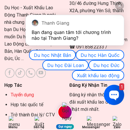
30/46 đường Hưng Thịnh,
Du Học - Xuất Khẩu Lao
X2A, phường Yên Sở, thành
Động Thanh Giang là ngôi
phố Hà Nội.
nhà chung của tất cả các
Thanh Giang
Và 15 chi nhánh trên quốc.
bạn Du Học Sinh, Lao Động
Bạn đang quan tâm tới chương trình 
muốn Du học - Xuất Khẩu
nào tại Thanh Giang? 
aoikawa@thanhgiang.com.vn
Lao Động các nước Nhật
☎ 091.858.2233 /
Bản, Hàn Quốc, Đài Loan,
096.450.2233 (Zalo)
Du học Nhật Bản
Du học Hàn Quốc
Đức, Úc ...
Du học Đài Loan
Du học Đức
Xuất khẩu lao động
Hợp Tác
Đăng Ký Nhận Tin
1
Tuyển dụng
Đăng ký nhận thông tin, ưu
đãi xuất khẩu lao động
Hợp tác quốc tế
Nhật mới nhất.
Trở thành Đại lý/ CTV
Gọi ngay
Menu
liên hệ
Messenger
Zalo