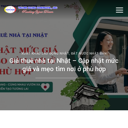
Skip
to
content
XUẤT KHẨU LAO ĐỘNG NHẬT
,
ĐẤT NƯỚC NHẬT BẢN
Giá thuê nhà tại Nhật – Cập nhật mức
giá và mẹo tìm nơi ở phù hợp