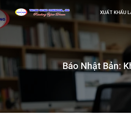
Skip
to
XUẤT KHẨU L
content
Báo Nhật Bản: K