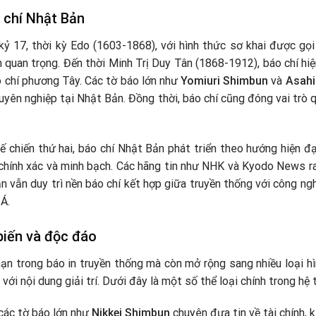
o chí Nhật Bản
kỷ 17, thời kỳ Edo (1603-1868), với hình thức sơ khai được gọ
n quan trọng. Đến thời Minh Trị Duy Tân (1868-1912), báo chí h
o chí phương Tây. Các tờ báo lớn như
Yomiuri Shimbun
và
Asahi
uyên nghiệp tại Nhật Bản. Đồng thời, báo chí cũng đóng vai trò 
ế chiến thứ hai, báo chí Nhật Bản phát triển theo hướng hiện đ
hính xác và minh bạch. Các hãng tin như NHK và Kyodo News ra
n vẫn duy trì nền báo chí kết hợp giữa truyền thống với công nghệ
Á.
 biến và độc đáo
hạn trong báo in truyền thống mà còn mở rộng sang nhiều loại h
với nội dung giải trí. Dưới đây là một số thể loại chính trong hệ
các tờ báo lớn như
Nikkei Shimbun
chuyên đưa tin về tài chính, k