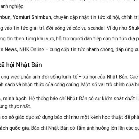
anh nghiệp.
mbun
,
Yomiuri Shimbun
, chuyên cập nhật tin tức xã hội, chính trị
g vào tin tức giải trí, đời sống và các vụ scandal. Ví dụ như
Shu
ng tin theo từng khu vực, hỗ trợ người dân tiếp cận tin tức địa 
an News
, NHK Online – cung cấp tin tức nhanh chóng, đáp ứng x
xã hội Nhật Bản
rong việc phản ánh đời sống kinh tế – xã hội của Nhật Bản. Các
h sách và nhận thức của công chúng. Một số vai trò chính của b
c, minh bạch
: Hệ thống báo chí Nhật Bản có sự kiểm soát chất 
rung thực nhất.
u cơ sở giáo dục sử dụng báo chí như một kênh học thuật để phân
ách quốc gia
: Báo chí Nhật Bản có tầm ảnh hưởng lớn lên các quy