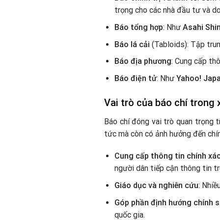
trọng cho các nhà đầu tư và do
Báo tổng hợp
: Như
Asahi Shi
Báo lá cải
(Tabloids): Tập trun
Báo địa phương
: Cung cấp thô
Báo điện tử
: Như
Yahoo! Jap
Vai trò của báo chí trong 
Báo chí đóng vai trò quan trọng t
tức mà còn có ảnh hưởng đến chín
Cung cấp thông tin chính xá
người dân tiếp cận thông tin t
Giáo dục và nghiên cứu
: Nhiề
Góp phần định hướng chính s
quốc gia.