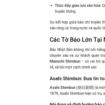
Thúc đẩy giao lưu văn hóa
: 
truyền thống.
Sự kết hợp giữa báo chí truyền t
sâu rộng cả trong nước và quốc tế
Các Tờ Báo Lớn Tại
Báo Nhật Bản không chỉ nổi tiến
chuyên sâu và sự khách quan tr
Mainichi Shimbun
– có vai trò q
tế, xã hội một cách chính xác.
Asahi Shimbun: Đưa tin to
Asahi Shimbun
(朝日新聞) là một tr
1879, Asahi Shimbun hiện có trụ 
Nội dung và định hướng báo c