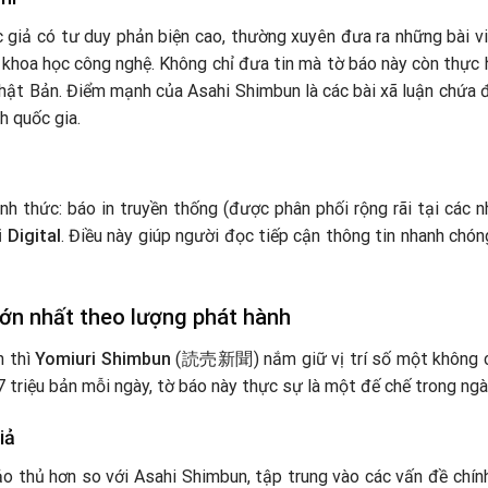
giả có tư duy phản biện cao, thường xuyên đưa ra những bài v
và khoa học công nghệ. Không chỉ đưa tin mà tờ báo này còn thực 
hật Bản. Điểm mạnh của Asahi Shimbun là các bài xã luận chứa
h quốc gia.
h thức: báo in truyền thống (được phân phối rộng rãi tại các n
 Digital
. Điều này giúp người đọc tiếp cận thông tin nhanh chóng
lớn nhất theo lượng phát hành
h thì
Yomiuri Shimbun
(読売新聞) nắm giữ vị trí số một không ch
 7 triệu bản mỗi ngày, tờ báo này thực sự là một đế chế trong ng
iả
 thủ hơn so với Asahi Shimbun, tập trung vào các vấn đề chính t