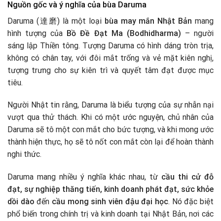
Nguồn gốc và ý nghĩa của bùa Daruma
Daruma (達磨) là một loại
bùa may mắn Nhật Bản
mang
hình tượng của
Bồ Đề Đạt Ma (Bodhidharma)
– người
sáng lập Thiền tông. Tượng Daruma có hình dáng tròn trịa,
không có chân tay, với đôi mắt trống và vẻ mặt kiên nghị,
tượng trưng cho sự kiên trì và quyết tâm đạt được mục
tiêu.
Người Nhật tin rằng, Daruma là biểu tượng của sự nhẫn nại
vượt qua thử thách. Khi có một ước nguyện, chủ nhân của
Daruma sẽ tô một con mắt cho bức tượng, và khi mong ước
thành hiện thực, họ sẽ tô nốt con mắt còn lại để hoàn thành
nghi thức.
Daruma mang nhiều ý nghĩa khác nhau, từ
cầu thi cử đỗ
đạt, sự nghiệp thăng tiến, kinh doanh phát đạt, sức khỏe
dồi dào
đến
cầu mong sinh viên đậu đại học
. Nó đặc biệt
phổ biến trong chính trị và kinh doanh tại Nhật Bản, nơi các