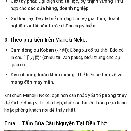
Giơ tay phải:
Đại diện cho
tài lộc, sự thịnh vượng
. Phù
hợp cho
các cửa hàng, doanh nghiệp
.
Giơ hai tay:
Đây là biểu tượng bảo vệ
gia đình, doanh
nghiệp và tài sản
trước những nguy hiểm.
3. Theo phụ kiện trên Maneki Neko:
Cầm đồng xu Koban (小判):
Đồng xu cổ từ thời Edo có
in chữ “千万両” (chiêu tài vạn phúc), biểu trưng cho sự
giàu có.
Đeo chuông hoặc khăn quàng:
Thể hiện sự
bảo vệ và
mang đến may mắn
.
Khi chọn Maneki Neko, bạn nên cân nhắc yếu tố
phong thủy
để đặt ở đúng vị trí phù hợp, như góc tài lộc trong cửa hàng
hoặc phòng khách nơi dễ thấy nhất.
Ema – Tấm Bùa Cầu Nguyện Tại Đền Thờ