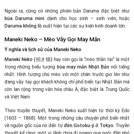
Ngoài ra, cũng có những phiên bản Daruma đặc biệt như
bùa Daruma mini
dành cho học sinh – sinh viên, hoặc
Daruma khổng lồ
xuất hiện tại các sự kiện kinh doanh lớn.
Maneki Neko – Mèo Vẫy Gọi May Mắn
Ý nghĩa và lịch sử của Maneki Neko
Maneki Neko (招き猫)
hay còn gọi là “mèo thần tài” là một
trong những biểu tượng
bùa may mắn Nhật Bản
nổi tiếng
nhất. Hình tượng chú mèo với một chân trước giơ lên như
đang vẫy tay gọi khách không chỉ phổ biến tại Nhật Bản mà
còn lan rộng trong văn hóa châu Á, đặc biệt là Trung Quốc
và Việt Nam.
Theo truyền thuyết, Maneki Neko xuất hiện từ thời kỳ Edo
(1603 – 1868). Một trong những câu chuyện phổ biến nhất
về nguồn gốc của nó đến từ
đền Gotoku-ji ở Tokyo
. Truyền
thuyết kể rằng, một vị lãnh chúa đi ngang qua ngôi đền nhỏ