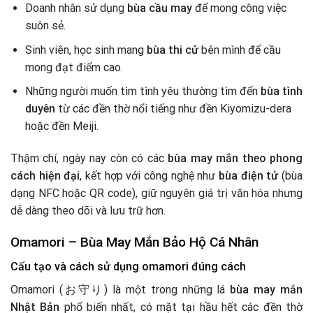
Doanh nhân sử dụng
bùa cầu may
để mong công việc
suôn sẻ.
Sinh viên, học sinh mang
bùa thi cử
bên mình để cầu
mong đạt điểm cao.
Những người muốn tìm tình yêu thường tìm đến
bùa tình
duyên
từ các đền thờ nổi tiếng như đền Kiyomizu-dera
hoặc đền Meiji.
Thậm chí, ngày nay còn có các
bùa may mắn theo phong
cách hiện đại
, kết hợp với công nghệ như
bùa điện tử
(bùa
dạng NFC hoặc QR code), giữ nguyên giá trị văn hóa nhưng
dễ dàng theo dõi và lưu trữ hơn.
Omamori – Bùa May Mắn Bảo Hộ Cá Nhân
Cấu tạo và cách sử dụng omamori đúng cách
Omamori (お守り) là một trong những lá
bùa may mắn
Nhật Bản
phổ biến nhất, có mặt tại hầu hết các đền thờ