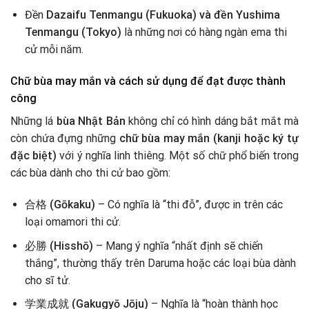
Đền
Dazaifu Tenmangu (Fukuoka) và đền Yushima
Tenmangu (Tokyo)
là những nơi có hàng ngàn ema thi
cử mỗi năm.
Chữ bùa may mắn và cách sử dụng để đạt được thành
công
Những lá
bùa Nhật Bản
không chỉ có hình dáng bắt mắt mà
còn chứa đựng những
chữ bùa may mắn (kanji hoặc ký tự
đặc biệt)
với ý nghĩa linh thiêng. Một số chữ phổ biến trong
các bùa dành cho thi cử bao gồm:
合格 (Gōkaku)
– Có nghĩa là “thi đỗ”, được in trên các
loại omamori thi cử.
必勝 (Hisshō)
– Mang ý nghĩa “nhất định sẽ chiến
thắng”, thường thấy trên Daruma hoặc các loại bùa dành
cho sĩ tử.
学業成就 (Gakugyō Jōju)
– Nghĩa là “hoàn thành học