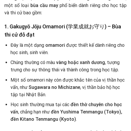
một số loại
bùa cầu may
phổ biến dành riêng cho học tập
và thi cử bao gồm:
1. Gakugyō Jōju Omamori (学業成就お守り) – Bùa
thi cử đỗ đạt
Đây là một dạng
omamori
được thiết kế dành riêng cho
học sinh, sinh viên.
Chúng thường có màu
vàng hoặc xanh dương
, tượng
trưng cho sự thông thái và thành công trong học tập.
Một số omamori này còn được khắc tên của vị thần học
vấn, như
Sugawara no Michizane
, vị thần bảo hộ học
tập tại Nhật Bản.
Học sinh thường mua tại các
đền thờ chuyên cho học
vấn
, chẳng hạn như
đền Yushima Tenmangu (Tokyo),
đền Kitano Tenmangu (Kyoto)
.