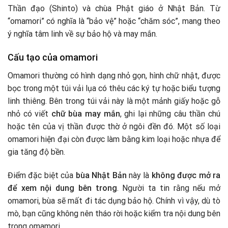
Thần đạo (Shinto) và chùa Phật giáo ở Nhật Bản. Từ
“omamori” có nghĩa là “bảo vệ” hoặc “chăm sóc”, mang theo
ý nghĩa tâm linh về sự bảo hộ và may mắn.
Cấu tạo của omamori
Omamori thường có hình dạng nhỏ gọn, hình chữ nhật, được
bọc trong một túi vải lụa có thêu các ký tự hoặc biểu tượng
linh thiêng. Bên trong túi vải này là một mảnh giấy hoặc gỗ
nhỏ có viết
chữ bùa may mắn
, ghi lại những câu thần chú
hoặc tên của vị thần được thờ ở ngôi đền đó. Một số loại
omamori hiện đại còn được làm bằng kim loại hoặc nhựa để
gia tăng độ bền.
Điểm đặc biệt của
bùa Nhật Bản
này là
không được mở ra
để xem nội dung bên trong
. Người ta tin rằng nếu mở
omamori, bùa sẽ mất đi tác dụng bảo hộ. Chính vì vậy, dù tò
mò, bạn cũng không nên tháo rời hoặc kiểm tra nội dung bên
trong omamori.