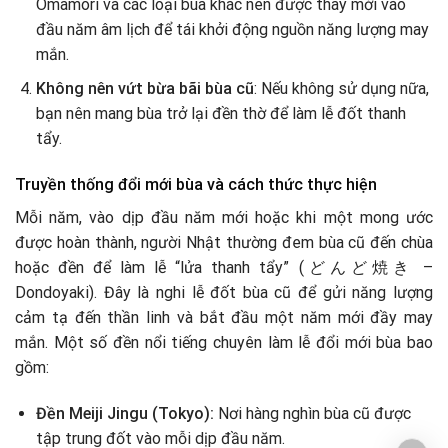
Omamori và các loại bùa khác nên được thay mới vào
đầu năm âm lịch để tái khởi động nguồn năng lượng may
mắn.
Không nên vứt bừa bãi bùa cũ
: Nếu không sử dụng nữa,
bạn nên mang bùa trở lại đền thờ để làm lễ đốt thanh
tẩy.
Truyền thống đổi mới bùa và cách thức thực hiện
Mỗi năm, vào dịp đầu năm mới hoặc khi một mong ước
được hoàn thành, người Nhật thường đem bùa cũ đến chùa
hoặc đền để làm lễ “lửa thanh tẩy” (どんど焼き –
Dondoyaki). Đây là nghi lễ đốt bùa cũ để gửi năng lượng
cảm tạ đến thần linh và bắt đầu một năm mới đầy may
mắn. Một số đền nổi tiếng chuyên làm lễ đổi mới bùa bao
gồm:
Đền Meiji Jingu (Tokyo):
Nơi hàng nghìn bùa cũ được
tập trung đốt vào mỗi dịp đầu năm.