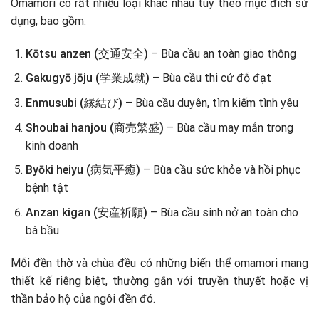
Omamori có rất nhiều loại khác nhau tùy theo mục đích sử
dụng, bao gồm:
Kōtsu anzen (交通安全)
– Bùa cầu an toàn giao thông
Gakugyō jōju (学業成就)
– Bùa cầu thi cử đỗ đạt
Enmusubi (縁結び)
– Bùa cầu duyên, tìm kiếm tình yêu
Shoubai hanjou (商売繁盛)
– Bùa cầu may mắn trong
kinh doanh
Byōki heiyu (病気平癒)
– Bùa cầu sức khỏe và hồi phục
bệnh tật
Anzan kigan (安産祈願)
– Bùa cầu sinh nở an toàn cho
bà bầu
Mỗi đền thờ và chùa đều có những biến thể omamori mang
thiết kế riêng biệt, thường gắn với truyền thuyết hoặc vị
thần bảo hộ của ngôi đền đó.