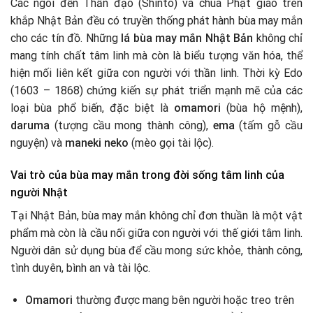
Các ngôi đền Thần đạo (Shinto) và chùa Phật giáo trên
khắp Nhật Bản đều có truyền thống phát hành bùa may mắn
cho các tín đồ. Những
lá bùa may mắn Nhật Bản
không chỉ
mang tính chất tâm linh mà còn là biểu tượng văn hóa, thể
hiện mối liên kết giữa con người với thần linh. Thời kỳ Edo
(1603 – 1868) chứng kiến sự phát triển mạnh mẽ của các
loại bùa phổ biến, đặc biệt là
omamori
(bùa hộ mệnh),
daruma
(tượng cầu mong thành công),
ema
(tấm gỗ cầu
nguyện) và
maneki neko
(mèo gọi tài lộc).
Vai trò của bùa may mắn trong đời sống tâm linh của
người Nhật
Tại Nhật Bản, bùa may mắn không chỉ đơn thuần là một vật
phẩm mà còn là cầu nối giữa con người với thế giới tâm linh.
Người dân sử dụng bùa để cầu mong sức khỏe, thành công,
tình duyên, bình an và tài lộc.
Omamori
thường được mang bên người hoặc treo trên