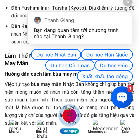
Đền Fushimi Inari Taisha (Kyoto):
Địa điểm lý tưởng để
đổi omamori tài lộc và kinh doanh.
Thanh Giang
Đền Kanda Myojin (Tokyo):
Rất phổ biến với doanh
Bạn đang quan tâm tới chương trình 
nhân Nhật Bản muốn đổi bùa để cầu cho năm kinh doanh
nào tại Thanh Giang? 
suôn sẻ.
Du học Nhật Bản
Du học Hàn Quốc
Làm Thế Nào Để Tạo Và Cá Nhân Hóa Lá Bùa
May Mắn
Du học Đài Loan
Du học Đức
Hướng dẫn cách làm bùa may mắn handmade
Xuất khẩu lao động
Việc tự tạo
bùa may mắn Nhật Bản
không chỉ giúp bạn thể
1
hiện mong muốn cá nhân mà còn tăng thêm niềm tin vào
sức mạnh tâm linh. Theo quan niệm của người Nhật, khi
một lá bùa được tự tạo ra, nó sẽ mang một phần năng
lượng và ý chí của người làm bùa, từ đó gia tăng hiệu quả và
sự liên kết với chủ nhân.
Gọi ngay
Menu
liên hệ
Messenger
Zalo
1. Nguyên liệu để làm bùa handmade