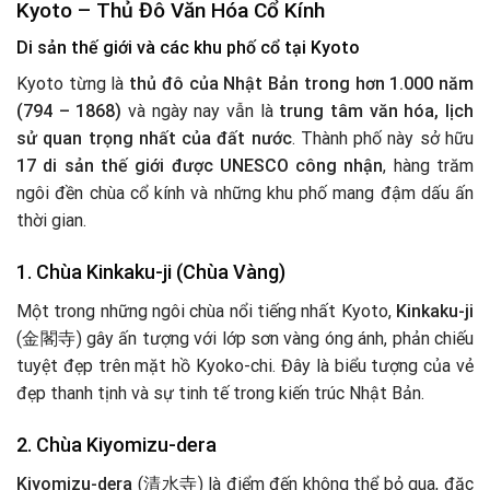
Kyoto – Thủ Đô Văn Hóa Cổ Kính
Di sản thế giới và các khu phố cổ tại Kyoto
Kyoto từng là
thủ đô của Nhật Bản trong hơn 1.000 năm
(794 – 1868)
và ngày nay vẫn là
trung tâm văn hóa, lịch
sử quan trọng nhất của đất nước
. Thành phố này sở hữu
17 di sản thế giới được UNESCO công nhận
, hàng trăm
ngôi đền chùa cổ kính và những khu phố mang đậm dấu ấn
thời gian.
1. Chùa Kinkaku-ji (Chùa Vàng)
Một trong những ngôi chùa nổi tiếng nhất Kyoto,
Kinkaku-ji
(金閣寺) gây ấn tượng với lớp sơn vàng óng ánh, phản chiếu
tuyệt đẹp trên mặt hồ Kyoko-chi. Đây là biểu tượng của vẻ
đẹp thanh tịnh và sự tinh tế trong kiến trúc Nhật Bản.
2. Chùa Kiyomizu-dera
Kiyomizu-dera
(清水寺) là điểm đến không thể bỏ qua, đặc