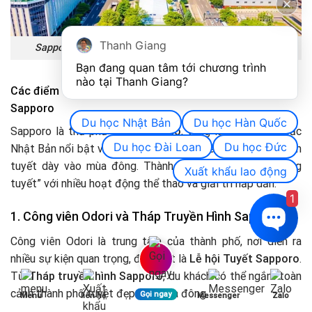
Thanh Giang
Sapporo – Thành Phố Của Mùa Đông Và Lễ Hội Tuyết
Bạn đang quan tâm tới chương trình 
nào tại Thanh Giang? 
Các điểm tham quan và hoạt động mùa đông tại
Sapporo
Du học Nhật Bản
Du học Hàn Quốc
Sapporo là thủ phủ của
Hokkaido
, vùng lãnh thổ phía bắc
Du học Đài Loan
Du học Đức
Nhật Bản nổi bật với cảnh quan thiên nhiên hoang sơ và nền
tuyết dày vào mùa đông. Thành phố này là “thiên đường
Xuất khẩu lao động
tuyết” với nhiều hoạt động thể thao và giải trí hấp dẫn.
1
1. Công viên Odori và Tháp Truyền Hình Sapporo
Công viên Odori là trung tâm của thành phố, nơi diễn ra
nhiều sự kiện quan trọng, đặc biệt là
Lễ hội Tuyết Sapporo
.
Từ
Tháp truyền hình Sapporo
, du khách có thể ngắm toàn
cảnh thành phố tuyệt đẹp vào mùa đông.
Gọi ngay
Menu
liên hệ
Messenger
Zalo