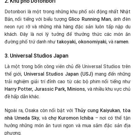
2.
Khu phố Dotonbori
Dotonbori là một trong những khu phố sôi động nhất Nhật
Bản, nổi tiếng với biểu tượng
Glico Running Man
, ánh đèn
neon rực rỡ và những nhà hàng đặc sản luôn tấp nập du
khách. Đây là nơi lý tưởng để thưởng thức các món ăn
đường phố trứ danh như
takoyaki, okonomiyaki
, và
ramen
.
3.
Universal Studios Japan
Là một trong bốn công viên chủ đề Universal Studios trên
thế giới,
Universal Studios Japan (USJ)
mang đến những
trải nghiệm giải trí đỉnh cao từ các bộ phim nổi tiếng như
Harry Potter, Jurassic Park, Minions
, và nhiều khu vực chủ
đề hấp dẫn khác.
Ngoài ra, Osaka còn nổi bật với
Thủy cung Kaiyukan
,
tòa
nhà Umeda Sky
, và
chợ Kuromon Ichiba
– nơi có thể tận
hưởng những món ăn tươi ngon và mua sắm đặc sản địa
phương.