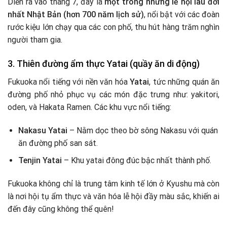
Diễn ra vào tháng 7, đây là
một trong những lễ hội lâu đời
nhất Nhật Bản (hơn 700 năm lịch sử)
, nổi bật với các đoàn
rước kiệu lớn chạy qua các con phố, thu hút hàng trăm nghìn
người tham gia.
3. Thiên đường ẩm thực Yatai (quầy ăn di động)
Fukuoka nổi tiếng với nền văn hóa
Yatai
, tức những quán ăn
đường phố nhỏ phục vụ các món đặc trưng như: yakitori,
oden, và Hakata Ramen. Các khu vực nổi tiếng:
Nakasu Yatai
– Nằm dọc theo bờ sông Nakasu với quán
ăn đường phố san sát.
Tenjin Yatai
– Khu yatai đông đúc bậc nhất thành phố.
Fukuoka không chỉ là trung tâm kinh tế lớn ở Kyushu mà còn
là nơi hội tụ ẩm thực và văn hóa lễ hội đầy màu sắc, khiến ai
đến đây cũng không thể quên!