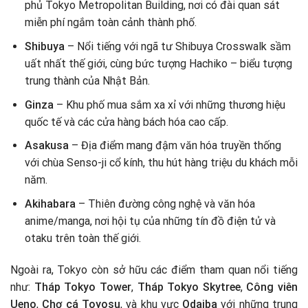
phủ Tokyo Metropolitan Building, nơi có đài quan sát
miễn phí ngắm toàn cảnh thành phố.
Shibuya
– Nổi tiếng với ngã tư Shibuya Crosswalk sầm
uất nhất thế giới, cùng bức tượng Hachiko – biểu tượng
trung thành của Nhật Bản.
Ginza
– Khu phố mua sắm xa xỉ với những thương hiệu
quốc tế và các cửa hàng bách hóa cao cấp.
Asakusa
– Địa điểm mang đậm văn hóa truyền thống
với chùa Senso-ji cổ kính, thu hút hàng triệu du khách mỗi
năm.
Akihabara
– Thiên đường công nghệ và văn hóa
anime/manga, nơi hội tụ của những tín đồ điện tử và
otaku trên toàn thế giới.
Ngoài ra, Tokyo còn sở hữu các điểm tham quan nổi tiếng
như:
Tháp Tokyo Tower
,
Tháp Tokyo Skytree
,
Công viên
Ueno
,
Chợ cá Toyosu
, và khu vực
Odaiba
với những trung