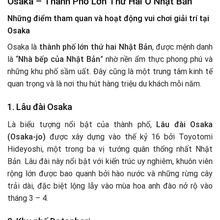
Osaka – Thành Phố Lớn Thứ Hai Ở Nhật Bản
Những điểm tham quan và hoạt động vui chơi giải trí tại
Osaka
Osaka là
thành phố lớn thứ hai Nhật Bản
, được mệnh danh
là “
Nhà bếp của Nhật Bản
” nhờ nền ẩm thực phong phú và
những khu phố sầm uất. Đây cũng là một trung tâm kinh tế
quan trọng và là nơi thu hút hàng triệu du khách mỗi năm.
1.
Lâu đài Osaka
Là biểu tượng nổi bật của thành phố,
Lâu đài Osaka
(Osaka-jo)
được xây dựng vào thế kỷ 16 bởi Toyotomi
Hideyoshi, một trong ba vị tướng quân thống nhất Nhật
Bản. Lâu đài này nổi bật với kiến trúc uy nghiêm, khuôn viên
rộng lớn được bao quanh bởi hào nước và những rừng cây
trải dài, đặc biệt lộng lẫy vào mùa hoa anh đào nở rộ vào
tháng 3 – 4.