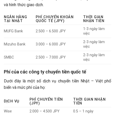
và hình thức giao dịch.
NGÂN HÀNG
PHÍ CHUYỂN KHOẢN
THỜI GIAN
TẠI NHẬT
QUỐC TẾ (JPY)
NHẬN TIỀN
1-3 ngày làm
MUFG Bank
2.500 – 6.500 JPY
việc
2-3 ngày làm
Mizuho Bank
3.000 – 6.000 JPY
việc
2-3 ngày làm
SMBC
2.500 – 7.000 JPY
việc
Phí của các công ty chuyển tiền quốc tế
Dưới đây là một số dịch vụ chuyển tiền Nhật – Việt phổ
biến và mức phí của họ:
PHÍ CHUYỂN TIỀN
THỜI GIAN NHẬN
DỊCH VỤ
(JPY)
TIỀN
Wise
2.000 – 4.500 JPY
0.5 – 1 ngày