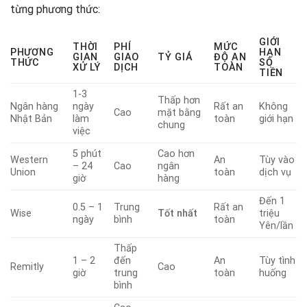
từng phương thức:
GIỚI
THỜI
PHÍ
MỨC
PHƯƠNG
HẠN
GIAN
GIAO
TỶ GIÁ
ĐỘ AN
THỨC
SỐ
XỬ LÝ
DỊCH
TOÀN
TIỀN
1-3
Thấp hơn
Ngân hàng
ngày
Rất an
Không
Cao
mặt bằng
Nhật Bản
làm
toàn
giới hạn
chung
việc
5 phút
Cao hơn
Western
An
Tùy vào
– 24
Cao
ngân
Union
toàn
dịch vụ
giờ
hàng
Đến 1
0.5 – 1
Trung
Rất an
Wise
Tốt nhất
triệu
ngày
bình
toàn
Yên/lần
Thấp
1 – 2
đến
An
Tùy tình
Remitly
Cao
giờ
trung
toàn
huống
bình