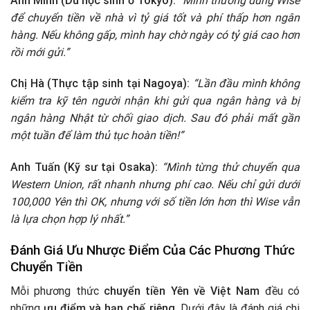
Anh Minh (Du học sinh ở Tokyo):
“Mình thường dùng Wise
để chuyển tiền về nhà vì tỷ giá tốt và phí thấp hơn ngân
hàng. Nếu không gấp, mình hay chờ ngày có tỷ giá cao hơn
rồi mới gửi.”
Chị Hà (Thực tập sinh tại Nagoya):
“Lần đầu mình không
kiểm tra kỹ tên người nhận khi gửi qua ngân hàng và bị
ngân hàng Nhật từ chối giao dịch. Sau đó phải mất gần
một tuần để làm thủ tục hoàn tiền!”
Anh Tuấn (Kỹ sư tại Osaka):
“Mình từng thử chuyển qua
Western Union, rất nhanh nhưng phí cao. Nếu chỉ gửi dưới
100,000 Yên thì OK, nhưng với số tiền lớn hơn thì Wise vẫn
là lựa chọn hợp lý nhất.”
Đánh Giá Ưu Nhược Điểm Của Các Phương Thức
Chuyển Tiền
Mỗi phương thức
chuyển tiền Yên về Việt Nam
đều có
những
ưu điểm và hạn chế riêng
. Dưới đây là đánh giá chi