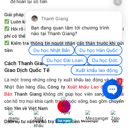
để hoàn lại số tiền.
Giải pháp:
Thanh Giang
Luôn kiểm tra tỷ giá và phí trước khi giao dịch.
Bạn đang quan tâm tới chương trình 
Hỏi rõ ngân hàng hoặc dịch vụ chuyển tiền về các chi
nào tại Thanh Giang? 
phí có thể phát sinh.
Kiểm tra thông tin người nhận cẩn thận trước khi gửi
Du học Nhật Bản
Du học Hàn Quốc
tiền.
Du học Đài Loan
Du học Đức
Cách Thanh Giang Hỗ Trợ Du Học Sinh Trong
Giao Dịch Quốc Tế
Xuất khẩu lao động
Là một trong những công ty xuất khẩu lao động và du học
1
Nhật Bản hàng đầu,
Công ty
Xuất khẩu Lao động Nhật
Bản
Thanh Giang
không chỉ giúp học viên sang Nhật mà
còn hỗ trợ mọi khía cạnh trong cuộc sống, bao gồm
chuyển
tiền Yên về Việt Nam
.
Gọi ngay
Dịch vụ tư vấn và hỗ trợ chuyển tiền
Menu
liên hệ
Messenger
Zalo