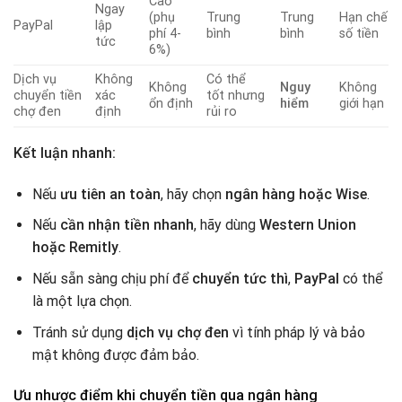
Cao
Ngay
(phụ
Trung
Trung
Hạn chế
PayPal
lập
phí 4-
bình
bình
số tiền
tức
6%)
Dịch vụ
Không
Có thể
Không
Nguy
Không
chuyển tiền
xác
tốt nhưng
ổn định
hiểm
giới hạn
chợ đen
định
rủi ro
Kết luận nhanh:
Nếu
ưu tiên an toàn
, hãy chọn
ngân hàng hoặc Wise
.
Nếu
cần nhận tiền nhanh
, hãy dùng
Western Union
hoặc Remitly
.
Nếu sẵn sàng chịu phí để
chuyển tức thì
,
PayPal
có thể
là một lựa chọn.
Tránh sử dụng
dịch vụ chợ đen
vì tính pháp lý và bảo
mật không được đảm bảo.
Ưu nhược điểm khi chuyển tiền qua ngân hàng