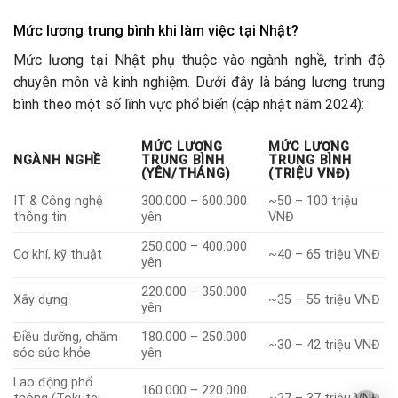
Mức lương trung bình khi làm việc tại Nhật?
Mức lương tại Nhật phụ thuộc vào ngành nghề, trình độ
chuyên môn và kinh nghiệm. Dưới đây là bảng lương trung
bình theo một số lĩnh vực phổ biến (cập nhật năm 2024):
MỨC LƯƠNG
MỨC LƯƠNG
NGÀNH NGHỀ
TRUNG BÌNH
TRUNG BÌNH
(YÊN/THÁNG)
(TRIỆU VNĐ)
IT & Công nghệ
300.000 – 600.000
~50 – 100 triệu
thông tin
yên
VNĐ
250.000 – 400.000
Cơ khí, kỹ thuật
~40 – 65 triệu VNĐ
yên
220.000 – 350.000
Xây dựng
~35 – 55 triệu VNĐ
yên
Điều dưỡng, chăm
180.000 – 250.000
~30 – 42 triệu VNĐ
sóc sức khỏe
yên
Lao động phổ
160.000 – 220.000