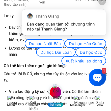
thông (Tokutei,
~27 – 37 triệu VNĐ
yên
thực tập sinh)
Thanh Giang
Lưu ý:
Bạn đang quan tâm tới chương trình 
Đây chỉ là mức lương cơ bản, chưa bao gồm
tiền làm
nào tại Thanh Giang? 
thêm giờ, thưởng và trợ cấp khác (nhà ở, đi lại, bảo
hiểm, v.v.).
Du học Nhật Bản
Du học Hàn Quốc
Lương có thể tăng theo thời gian làm việc và năng lực cá
Du học Đài Loan
Du học Đức
nhân.
Xuất khẩu lao động
Có thể làm thêm ngoài giờ không?
1
Câu trả lời là
CÓ
, nhưng còn tùy thuộc vào loại visa và công
ty.
Visa lao động kỹ sư, kỹ thuật viên:
Có thể làm thêm
nếu công ty đồng ý và tuân thủ giới hạn giờ làm việc
theo quy định của chính phủ Nhật.
Gọi ngay
Menu
liên hệ
Messenger
Zalo