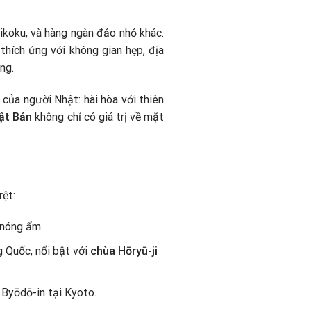
koku, và hàng ngàn đảo nhỏ khác.
 thích ứng với không gian hẹp, địa
ng.
 của người Nhật: hài hòa với thiên
ật Bản
không chỉ có giá trị về mặt
rệt:
 nóng ẩm.
g Quốc, nổi bật với
chùa Hōryū-ji
ư Byōdō-in tại Kyoto.