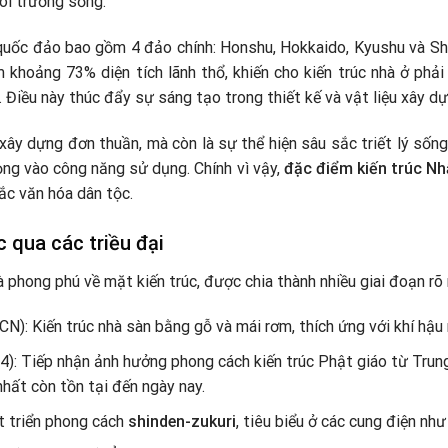
ôi trường sống.
quốc đảo bao gồm 4 đảo chính: Honshu, Hokkaido, Kyushu và Shi
m khoảng 73% diện tích lãnh thổ, khiến cho kiến trúc nhà ở phải
 Điều này thúc đẩy sự sáng tạo trong thiết kế và vật liệu xây dự
 xây dựng đơn thuần, mà còn là sự thể hiện sâu sắc triết lý sống
rọng vào công năng sử dụng. Chính vì vậy,
đặc điểm kiến trúc Nh
c văn hóa dân tộc.
c qua các triều đại
 phong phú về mặt kiến trúc, được chia thành nhiều giai đoạn rõ 
N): Kiến trúc nhà sàn bằng gỗ và mái rơm, thích ứng với khí hậu
4): Tiếp nhận ảnh hưởng phong cách kiến trúc Phật giáo từ Trun
nhất còn tồn tại đến ngày nay.
t triển phong cách
shinden-zukuri
, tiêu biểu ở các cung điện nh