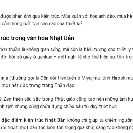
 được phản ánh qua kiến trúc. Mùa xuân với hoa anh đào, mùa hè
 cảm hứng bất tận cho các nhà thiết kế.
trúc trong văn hóa Nhật Bản
ơn thuần là không gian sống, mà còn là biểu tượng cho triết lý v
đòi hỏi bỏ giày ở genkan – một nghi lễ nhỏ thể hiện sự tôn trọ
inja
(thường gọi là Đền nổi trên biển ở Miyajima, tỉnh Hiroshima)
n, một nét đặc trưng trong Thần đạo.
t lý Zen thiền sâu sắc trong Phật giáo cũng tạo nên những ảnh h
hanh tịnh nhưng cũng chứa đựng chiều sâu tư duy triết học.
ề
đặc điểm kiến trúc Nhật Bản
không chỉ giúp ta chiêm ngưỡn
ười Nhật, một dân tộc luôn tôn trọng quá khứ, sáng tạo không n