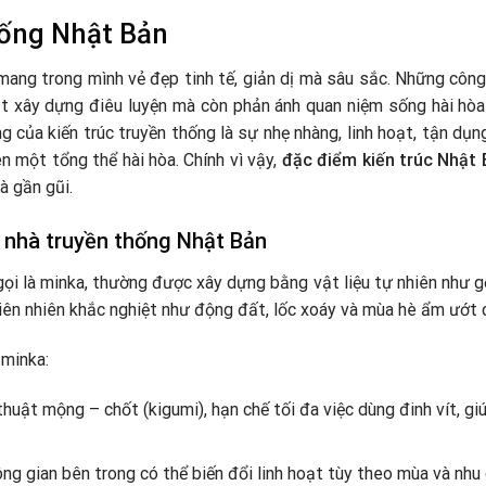
hống Nhật Bản
ang trong mình vẻ đẹp tinh tế, giản dị mà sâu sắc. Những công 
uật xây dựng điêu luyện mà còn phản ánh quan niệm sống hài hòa
g của kiến trúc truyền thống là sự nhẹ nhàng, linh hoạt, tận dụn
n một tổng thể hài hòa. Chính vì vậy,
đặc điểm kiến trúc Nhật
à gần gũi.
i nhà truyền thống Nhật Bản
ọi là minka, thường được xây dựng bằng vật liệu tự nhiên như gỗ
hiên nhiên khắc nghiệt như động đất, lốc xoáy và mùa hè ẩm ướt
 minka:
huật mộng – chốt (kigumi), hạn chế tối đa việc dùng đinh vít, giú
ng gian bên trong có thể biến đổi linh hoạt tùy theo mùa và nhu 