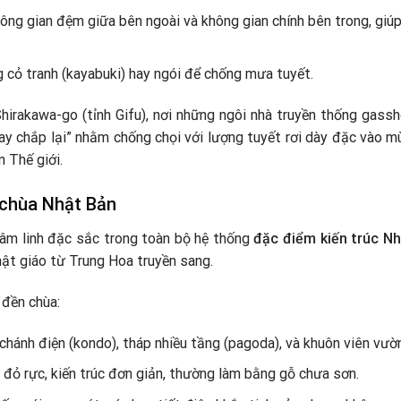
ng gian đệm giữa bên ngoài và không gian chính bên trong, giúp
 cỏ tranh (kayabuki) hay ngói để chống mưa tuyết.
Shirakawa-go (tỉnh Gifu), nơi những ngôi nhà truyền thống gassh
ay chắp lại” nhằm chống chọi với lượng tuyết rơi dày đặc vào
 Thế giới.
 chùa Nhật Bản
tâm linh đặc sắc trong toàn bộ hệ thống
đặc điểm kiến trúc N
ật giáo từ Trung Hoa truyền sang.
 đền chùa:
chánh điện (kondo), tháp nhiều tầng (pagoda), và khuôn viên vườ
i đỏ rực, kiến trúc đơn giản, thường làm bằng gỗ chưa sơn.