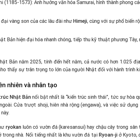
i (1185-1573): Ảnh hưởng văn hóa Samurai, hình thành phong c
 đại vàng son của các lâu đài như
Himeji
, cùng với sự phổ biến 
hật Bản hiện đại hóa nhanh chóng, tiếp thu kỹ thuật phương Tây, 
ật Bản năm 2025, tính đến hết năm, cả nước có hơn 1.025 địa
cho thấy sự trân trọng to lớn của người Nhật đối với hành trình ki
iên nhiên và nhân tạo
trúc Nhật Bản
nổi bật nhất là “kiến trúc sinh thái”, tức sự hòa 
 ngoài. Cửa trượt shoji, hiên nhà rộng (engawa), và việc sử dụng
 này.
như
ryokan
luôn có vườn đá (karesansui) hay chậu cây trong sân
 trong nhà. Nổi tiếng nhất là khu vườn đá tại
Ryoan-ji
ở Kyoto, 