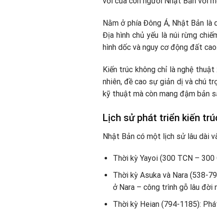
vời của con người Nhật Bản với m
Nằm ở phía Đông Á, Nhật Bản là 
Địa hình chủ yếu là núi rừng chiế
hình dốc và nguy cơ động đất cao.
Kiến trúc không chỉ là nghệ thuật
nhiên, đề cao sự giản dị và chú t
kỹ thuật mà còn mang đậm bản sắ
Lịch sử phát triển kiến trú
Nhật Bản có một lịch sử lâu dài và
Thời kỳ Yayoi (300 TCN – 300 C
Thời kỳ Asuka và Nara (538-79
ở Nara – công trình gỗ lâu đời 
Thời kỳ Heian (794-1185): Phá