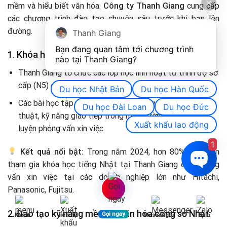
mềm và hiểu biết văn hóa.
Công ty Thanh Giang
cung cấp
các chương trình đào tạo chuyên sâu trước khi bạn lên
đường.
Thanh Giang
Bạn đang quan tâm tới chương trình 
1. Khóa học tiếng Nhật dành riêng cho kỹ sư:
nào tại Thanh Giang? 
Thanh Giang tổ chức các lớp học linh hoạt từ trình độ sơ
cấp (N5) đến trung cấp (N3).
Du học Nhật Bản
Du học Hàn Quốc
Các bài học tập trung vào từ vựng chuyên ngành kỹ
Du học Đài Loan
Du học Đức
thuật, kỹ năng giao tiếp trong môi trường làm việc và
Xuất khẩu lao động
luyện phỏng vấn xin việc.
1
Kết quả nổi bật:
Trong năm 2024, hơn 80% học viên
tham gia khóa học tiếng Nhật tại Thanh Giang đậu phỏng
vấn xin việc tại các doanh nghiệp lớn như Hitachi,
Panasonic, Fujitsu.
2. Đào tạo kỹ năng mềm và văn hóa công sở Nhật:
Gọi ngay
Menu
liên hệ
Messenger
Zalo