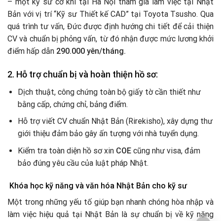
– một kỹ sư cơ khí tại Hà Nội tham gia làm việc tại Nhật
Bản với vị trí “Kỹ sư Thiết kế CAD” tại Toyota Tsusho. Qua
quá trình tư vấn, Đức được định hướng chi tiết để cải thiện
CV và chuẩn bị phỏng vấn, từ đó nhận được mức lương khởi
điểm hấp dẫn
290.000 yên/tháng.
2. Hỗ trợ chuẩn bị và hoàn thiện hồ sơ:
Dịch thuật, công chứng toàn bộ giấy tờ cần thiết như
bằng cấp, chứng chỉ, bảng điểm.
Hỗ trợ viết CV chuẩn Nhật Bản (Rirekisho), xây dựng thư
giới thiệu đảm bảo gây ấn tượng với nhà tuyển dụng.
Kiểm tra toàn diện hồ sơ xin
COE
cũng như visa, đảm
bảo đúng yêu cầu của luật pháp Nhật.
Khóa học kỹ năng và văn hóa Nhật Bản cho kỹ sư
Một trong những yếu tố giúp bạn nhanh chóng hòa nhập và
làm việc hiệu quả tại Nhật Bản là sự chuẩn bị về kỹ năng